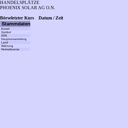
HANDELSPLÄTZE
PHOENIX SOLAR AG O.N.
Börse
letzter Kurs
Datum / Zeit
Stammdaten
Kürzel
Symbol
ISIN
Hauptversammlung
Land
Währung
Heimatboerse