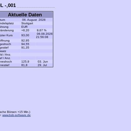
 -,001
Aktuelle Daten
tum
06. August 2026
delsplatz
Stuttgart
hrung
EUR
ränderung
+8,20
9,67 %
06.08.2026
zter Kurs
93,00
21:56:08
öffnung
92,95
geshoch
94,55
estief
91,35
satz
d / Anz.
ef / Anz.
hreshoch
125,9
03. Jun
restief
81,8
29. Jul
sche Börsen +15 Min.)
y:
www.bsb-software.de