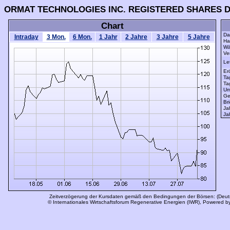
ORMAT TECHNOLOGIES INC. REGISTERED SHARES DL
Chart
Da
Intraday
3 Mon.
6 Mon.
1 Jahr
2 Jahre
3 Jahre
5 Jahre
Han
Wä
Ve
Let
Er
Ta
Tag
Um
Gel
Bri
Ja
Jah
Zeitverzögerung der Kursdaten gemäß den Bedingungen der Börsen: (Deut
© Internationales Wirtschaftsforum Regenerative Energien (IWR), Powered b