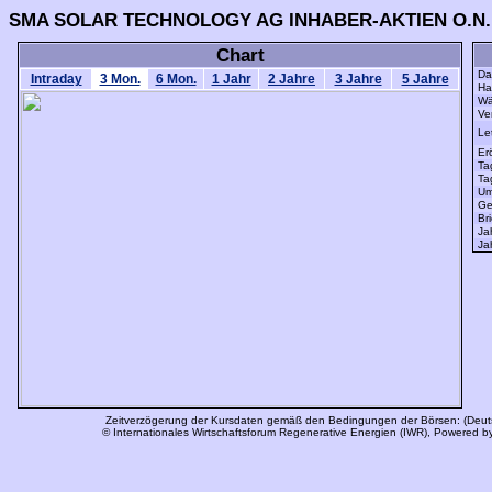
SMA SOLAR TECHNOLOGY AG INHABER-AKTIEN O.N.
Chart
Da
Intraday
3 Mon.
6 Mon.
1 Jahr
2 Jahre
3 Jahre
5 Jahre
Han
Wä
Ve
Let
Er
Ta
Tag
Um
Gel
Bri
Ja
Jah
Zeitverzögerung der Kursdaten gemäß den Bedingungen der Börsen: (Deut
© Internationales Wirtschaftsforum Regenerative Energien (IWR), Powered b