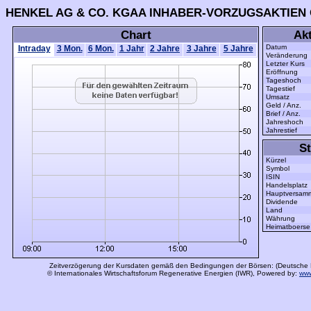
HENKEL AG & CO. KGAA INHABER-VORZUGSAKTIEN O
Chart
Akt
Datum
Intraday
3 Mon.
6 Mon.
1 Jahr
2 Jahre
3 Jahre
5 Jahre
Veränderung
Letzter Kurs
Eröffnung
Tageshoch
Tagestief
Umsatz
Geld / Anz.
Brief / Anz.
Jahreshoch
Jahrestief
St
Kürzel
Symbol
ISIN
Handelsplatz
Hauptversam
Dividende
Land
Währung
Heimatboerse
Zeitverzögerung der Kursdaten gemäß den Bedingungen der Börsen: (Deutsche 
© Internationales Wirtschaftsforum Regenerative Energien (IWR), Powered by:
www